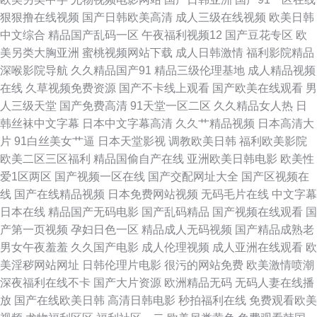
狠狠撸在线视频
国产日韩欧美高清
成人三级在线视频
欧美日韩
中文综合
精品国产乱码一区
午夜福利视频12
国产豆花专区
欧
美另类大胸亚洲
蜜桃视频网站下载
成人日韩激情
福利影院精品
深喉影院导航
久久精品国产91
精品三级伦理基地
成人精品视频
在线
久草视频免费资源
国产不卡线上观看
国产欧美在线观看
男
人三级天堂
国产免费高清
91天堂一区二区
久久精品女人热
日
韩丝袜中文字幕
日本中文字幕高清
久久艹精品视频
日本高清大
片
91白丝美女艹逼
日本天堂影视
调教欧美日韩
福利欧美影院
欧美二区三区福利
精品国偷自产在线
亚洲欧美日韩电影
欧美性
爱1区两区
国产视频一区在线
国产交配网址大全
国产区视频在
线
国产在线精品视频
日本免费网站视频
无码毛片在线
中文字幕
日本在线
精品国产无码电影
国产乱码精品
国产视频在线观看
国
产第一页视频
孕妇日色一区
精品成人无码视频
国产精品成熟老
男女午夜羞羞
久久国产电影
成人伦理视频
成人亚洲在线观看
欧
美淫秽网站网址
日韩伦理片电影
很污的网站免费
欧美激情喷潮
深夜福利在线不卡
国产大片资源
欧洲精品无码
无码人妻在线播
放
国产在线欧美日韩
高清日韩电影
秒拍福利在线
免费观看欧美