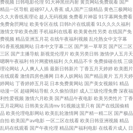
费视频
日韩电影伦理
91大神黑丝内射
黄页网站免费观看
国产
一本道影院 成人社区东京热 91视频内射在线 精品二区 日本精品制服诱惑素
精品一区导航
超碰97人人香蕉
成人国产三级精品
黄色三极网站
久久大香线蕉理论
趁人无码视频
免费看片神嚣
91字幕网免费看
人 国产精品酒店久久久 美女扣出水视频网站 亚洲第一色导航 人人爱夜夜 97
免费肏屄网址
欧美专区在线
日韩h片在线观看
91久久久久福利
激情文学欧美色图
手机福利在线看
欧美黄色性另类
在线国产免
视频成人专区 精品精品精品精品 日本伦理 97国产成人精品视频 淫荡一97资
费视频
精品亚洲五月花
在线午夜福利视频
乱伦熟女中文字幕
91香蕉视频网站
日本中文字幕二区
国产第一草草页
国产区二区
源站 欧美黄免费观看 在线自慰 色mm综合日韩撸一撸 超碰在线欧美性爱 老
三区
国产主播导航
新视觉伦理片
欧美另类日韩
激情伊人五月天
嗯啊午夜福利
特片网蜜桃福利
久久精品不卡
免费操碰在线
三级
湿机福利免费试看 婷婷精品免费久久 久久永久人妻精品 久久三级三级三级
理论网站
人人爽人人插
最新日韩新片
丁香五月天婷婷
欧美图片
在线观看
激情四房色播网
日本人妖网站
国产精品黄片
五月天婷
亚洲成人精品A∨ 亚洲天天爽 成人副利 狼友天堂无码视频网站 性爱91 欧美
婷网站
丁香婷婷五月花
日本免费黄网站
国产美女视频91
精品
动漫一区
超碰网站导航
久久偷拍强奸
成人三级伦理免费
深夜福
视频一区 97影院 精品产品综合 日本色高清播放 91久久精品91福利 狠狠六
利性爱视频
激情六月欧美
国产精品午夜电影
欧美另类性片
丁香
五月花网站
日韩美女高清mv
91视频这里只有
国产在线国偷精
月天婷婷综合 日韩有码专区一区二区 综合精品综合综合推荐 91大片的免费
品
欧美伦理电影网站
欧美乱轮激情网
国产精一精二区
国产极品
自拍
欧美国产aⅴ电影
一区二区在线看
欧美日韩亚洲视频
精品
观看 国产日韩欧美黄 色阁网99 人人超碰av 九一巨炮 青青草一本道国一二
乱码在线观看
国产午夜伦理
精品国产福利电影
在线看片成人
日