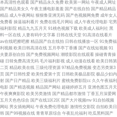
本高清性色观看
国产精品永久免费
欧美第一网站
午夜成人网址
玖玖九九 先锋影音欧美 91九色熟女 精品国产在现自拍 含羞草色在线 狠狠干
国产精品美女久
午夜主播电影羞羞
国产在线自拍
国产精品精品
精品
成人午夜网站
狠狠鲁亚洲无码
国产色视频网免费
成年女人
屄色网 国产观看 国产综合九九久久 国产精品久久艹 草莓视频直接看 爱爱福
免费看
操逼福利看片
免费在线毛片网站
成人午夜伦理电影
宅男
福利影院
精品九九五月天
91桃色视频下载
欧美成人福利社
黑
利影院 91色色在线 91抖阴快播在线 91草网 91cn查询永久 91中文字幕在线
料一区在线
人妻有码中文字幕
日韩在线天堂
91高清在线看片
av在线吧擦吧擦
精品国产自左线拍
日韩在线播放一区
91免费福
观看 av男人社区 色综合97 青青草原淫院 久久精品福利资源站 欧美日韩亚洲
利视频
欧美日韩高清在线
五月亭亭丁香播
国产在线短视频
91
夫妻原创自拍
国产免费视频网站
潮喷影院在线观看
操碰青青操
综合网站 超碰人妻色图 网站AV 91v在线观看 老湿机午夜视频app 伊人精品
碰
日韓免费高清无码
毛片福利影视
成人动漫在线看
欧美日韩第
二页
精品欧美在线
三级伦理资源
97精品免费视频
变态另类第3
综合网 91华人精品在线视频 黄色一片一区 人性交BB 精品成人无码 九一传
页
国产日韩性爱
欧美性爱第十页
日韩欧美极品影院
极品少妇内
射
国产日产精品
欧美三级福利片
蜜桃免费影院cc
久久午夜福利
媒mv 精品五月丁香婷婷一区 欧美浮力第9页 欧美综合国产日韩 日韩精品97
电影
国产精选视频
精品国产网站
超碰婷婷五月
亚洲色图五月天
午夜爽爽影院
欧美另类激情
国产精品都市激情
丁香五月深爱网
精品 深夜福利在线观看影院 无码超碰亚洲 午夜岛国福利影院 性爱一区无码
五月天色色综合
国产在线1区2区
国产大片视频mv
91自拍视频
网站
男女插炮网站
午夜免费伦理电影
激情性交影院
自拍欧美日
性爱AV免费看 91传媒在线观看 国产TS人妖性爱 国精品人伦一区二区三区蜜
韩
国产99视频在线
青青草原综合
午夜乱伦福利
吃瓜黑料国产