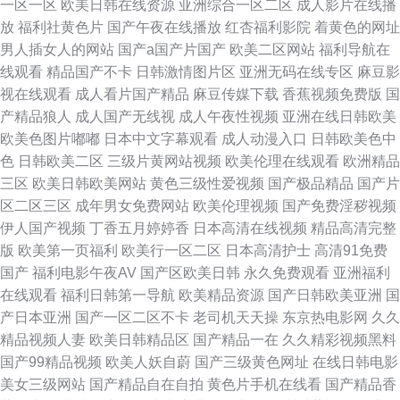
一区一区
欧美日韩在线资源
亚洲综合一区二区
成人影片在线播
放
福利社黄色片
国产午夜在线播放
红杏福利影院
着黄色的网址
男人插女人的网站
国产a国产片国产
欧美二区网站
福利导航在
线观看
精品国产不卡
日韩激情图片区
亚洲无码在线专区
麻豆影
视在线观看
成人看片国产精品
麻豆传媒下载
香蕉视频免费版
国
产精品狼人
成人国产无线视
成人午夜性视频
亚洲在线日韩欧美
欧美色图片嘟嘟
日本中文字幕观看
成人动漫入口
日韩欧美色中
色
日韩欧美二区
三级片黄网站视频
欧美伦理在线观看
欧洲精品
三区
欧美日韩欧美网站
黄色三级性爱视频
国产极品精品
国产片
区二区三区
成年男女免费网站
欧美伦理视频
国产免费淫秽视频
伊人国产视频
丁香五月婷婷香
日本高清在线视频
精品高清完整
版
欧美第一页福利
欧美行一区二区
日本高清护士
高清91免费
国产
福利电影午夜AV
国产区欧美日韩
永久免费观看
亚洲福利
在线观看
福利日韩第一导航
欧美精品资源
国产日韩欧美亚洲
国
产日本亚洲
国产一区二区不卡
老司机天天操
东京热电影网
久久
精品视频人妻
欧美日韩精品区
国产精品一在
久久精彩视频黑料
国产99精品视频
欧美人妖自蔚
国产三级黄色网址
在线日韩电影
美女三级网站
国产精品自在自拍
黄色片手机在线看
国产精品香