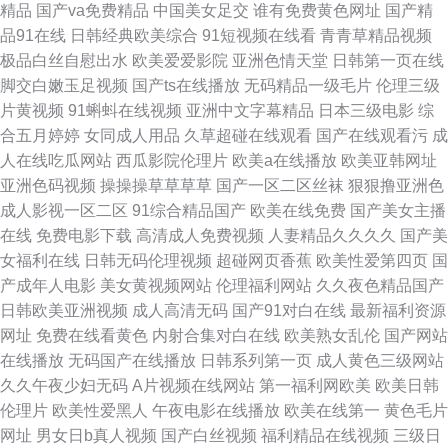
精品
国产va免费精品
中国美女足交
谁有免费黄色网址
国产精
桃 久久久综合网 狼友视频在线观看一区二区三区 人人操人人艹 碰碰性AV
品91在线
日韩经典欧美综合
91短视频在线看
青青草精品视频
极品白丝自慰出水
欧美爱爱影院
亚洲色情天堂
日韩第一页在线
91变态网站视 91九色首页精品 91色免费 91破解版在线观看 91无码免费 91
脚交白嫩玉足视频
国产ts在线播放
无码精品一级毛片
伦理三级
片黄视频
91蝌蚪在线视频
亚洲中文字幕精品
日本三级电影
综
小视频网站 91熊猫网站 91亚洲色 99福利激情 99精品自拍视频 国产免费五
合五月婷婷
女同成人用品
久草超碰在线观看
国产在线观看污
成
人在线吃瓜网站
西瓜影院伦理片
欧美a在线播放
欧美亚韩网址
码 黄色电影久久一区二区 精品久久在线播放 美女视频五区 蜜桃视频综合 免
亚洲色码视频
操操操草草草草
国产一区二区丝袜
狠狠撸亚洲色
成人影视一区二区
91综合精品国产
欧美在线免费
国产美女主播
费情色在线国产麻 欧美A片在线观看视频 日韩另类爱爱 五月天的com 在线观
在线
免费电影下载
高清成人免费视频
人妻精品久久久久
国产美
女福利在线
日韩无码伦理视频
超碰网页香蕉
欧美性爱第四页
国
看免费91 最新国产欧美 超碰成人网 国产AV最新黑料网站 精品无码区 看片
产成年人电影
美女黄视频网站
伦理福利网站
久久夜色精品国产
日韩欧美亚洲视频
成人高清无码
国产91对白在线
最新福利资源
网站观看 欧美日韩图片 91青青娱乐 99视频观看 传媒在线观看 国产精品欧美
网址
免费在线看黄色
内射合集对白在线
欧美熟女乱伦
国产网站
在线播放
无码国产在线播放
日韩系列第一页
成人黄色三级网站
日韩无 国产直播不卡A片 黄色网子 精品在线9 久久草最新网址获取 老湿机影
久久午夜少妇无码
A片视频在线网站
第一福利网欧美
欧美日韩
伦理片
欧美性爱黑人
午夜电影在线播放
欧美在线第一
黄色毛片
音 欧美视6视频 天天爱天天叭 在线影院91 91微拍网 电影免费 久久青草av
网址
男女日b真人视频
国产白丝视频
福利精品在线视频
三级日