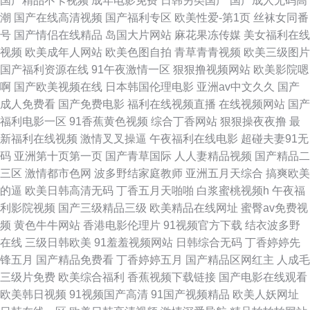
国产精品不卡视频
成年电影免费
日韩另类国产
国产成人无码高
91干比视频 熟妇中文字幕的视频 91网站入口视频 海角热门 毛片一二三 青青
潮
国产在线高清视频
国产福利专区
欧美性爱-第1页
丝袜女同番
号
国产情侣在线精品
岛国大片网站
麻花果冻传媒
美女福利在线
草免费在线视频 91毛豆 九一成人精品 性爱日韩 久久久综合网 91看p看片 国
视频
欧美成年人网站
欧美色图自拍
青草青青视频
欧美三级图片
国产福利资源在线
91午夜激情一区
狠狠撸视频网站
欧美影院嗯
产精伦媳子一二三区 免费国产综合永久 五月密臂Av 九色群肏视频Sa0货视
啊
国产欧美视频在线
日本韩国伦理电影
亚洲av中文久久
国产
成人免费看
国产免费电影
福利在线视频直播
在线视频网站
国产
频 91精品在线观看 国产91蝌蚪视频网址 久久色资源网 日韩精品一二在线观
福利电影一区
91香蕉黄色视频
综合丁香网站
狠狠操夜夜撸
最
新福利在线视频
激情叉叉操逼
午夜福利在线电影
超碰夫妻91无
看 91AV动漫福利导航 人人人人人人看逼 91熟妇在线播放 国产一区二区精品
码
亚洲第十页第一页
国产青草国际
人人妻精品视频
国产精品二
三区
激情都市色网
波多野结家庭教师
亚洲五月天综合
搞爽欧美
毛片 男女精品一区 色欲综合网91 91污视频工厂 欧美亚洲福利视频网站 91
的逼
欧美日韩高清无码
丁香五月天啪啪
白浆蜜桃视频h
午夜福
利影院视频
国产三级精品三级
欧美精品在线网址
蜜臀av免费视
短视频网站 99精品国内 精品产品网站 欧美日韩中文综合 香蕉視頻 91艹在线
频
黄色牛牛网站
香港电影伦理片
91视频官方下载
结衣波多野
在线
三级日韩欧美
91羞羞视频网站
日韩综合无码
丁香婷婷先
观看 俺来也最新网址 海角伦理 老司机老湿影院 亚洲啪啪啪网站 成人无码高
锋五月
国产精品免费看
丁香婷婷五月
国产精品区网红主
人成毛
三级片免费
欧美综合福利
香蕉视频下载链接
国产电影在线观看
清一区不卡 女人蜜桃免费网站 一区二区中文字幕少妇 欧美青娱乐视频 91老
欧美韩日视频
91视频国产高清
91国产视频精品
欧美人妖网址