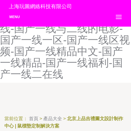
国产一线自拍第99页-国产一
上海玩圖網絡科技有限公司
线在线观看福利-国产一线在
MENU
线-国产一线与二线的电影-
国产一线一区-国产一线区视
频-国产一线精品中文-国产
一线精品-国产一线福利-国
产一线二在线
當前位置：
首頁
>
產品大全
>
北京上品吉禮圖文設計制作
中心 | 鼠標墊定制解決方案