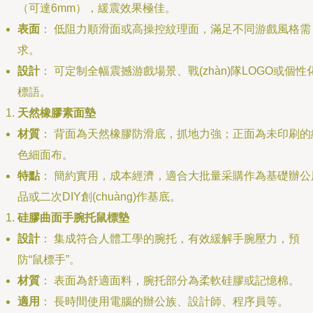
（可達6mm），緩震效果極佳。
表面
： 低阻力順滑面或高操控紋理面，滿足不同游戲風格需
求。
設計
： 可定制全幅震撼游戲場景、戰(zhàn)隊LOGO或個性
標語。
天然橡膠素面墊
材質
： 背面為天然橡膠防滑底，抓地力強；正面為未印刷的
色細面布。
特點
： 簡約實用，成本經濟，適合大批量采購作為基礎辦公
品或二次DIY創(chuàng)作基底。
硅膠曲面手腕托鼠標墊
設計
： 集成符合人體工學的腕托，有效緩解手腕壓力，預
防“鼠標手”。
材質
： 表面為舒適面料，腕托部分為柔軟硅膠或記憶棉。
適用
： 長時間使用電腦的辦公族、設計師、程序員等。