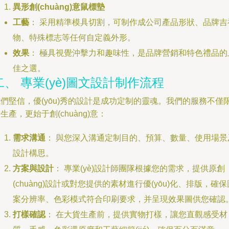
異形創(chuàng)意鼠標墊
工藝
： 采用精準模具切割，可制作成公司產品形狀、品牌吉
物、特殊標志等任何自定義外形。
效果
： 極具視覺沖擊力和趣味性，是品牌營銷和特色禮品的
佳之選。
二、 專業(yè)圖文設計制作流程
們堅信，優(yōu)秀的設計是成功定制的靈魂。我們的服務不僅
生產，更始于創(chuàng)意：
需求溝通
： 與您深入溝通定制目的、預算、數量、使用場景
設計構思。
方案與設計
： 專業(yè)設計師團隊根據您的需求，提供原創
(chuàng)設計或對您提供的素材進行優(yōu)化、排版，確保
案分辨率、色彩模式符合印刷要求，并呈現效果圖供您確認
打樣確認
： 在大貨生產前，提供實物打樣，讓您直觀感受材