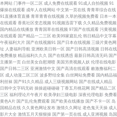
本网站
门事件一区二区
成人免费在线观看
91成人自拍视频
91
能电脑在线看的中文ts人妖黄色电影网站 亚洲色妹妹 91色情看片 成人网在
爆操在线观看
成年人在线网站
中文第一页在线
青青草综合在线
91直播体育直播
青草青青在线视频
久草的视频免费看
日本一本
线看免费看 国产欧美色亚洲 久久成人久久 麻豆果冻伦子乱 欧美有码第一页
在线观看
香蕉社区变态视频
91视频迅雷下载
久久精品免费视频
国内精品在线播放
青青国草在线视频
97国产在线观看
污黄视频
九九在线9 久久嫩草av 密桃午夜的性爱 日韩118页视频 网址导航屁屁影 91
在线观看
国产精品一二三区
欧美99家庭乱伦
韩日精品中文字幕
午夜福利大片
国产在线视频91
国产日本在线视频
三级片黄色网
黄色的 成人视频欧美精品第二页91cn 久久久一级黄色网址 日韩欧美日B视
址
人妻福利导航
亚洲欧美日韩一区
国产日韩高清视频
日韩在线
免费播放
精品福利久久久
国产在线诱惑
最新日韩高清无码
国产
频 91爱豆视频 91黄应用在线网站 免费网站在线观看18 欧美日韩狠狠操人人
主播第一页
白丝美女自慰潮喷
美国另类视频人妖
伦理在线电影
国产日韩二三区
亚洲激情中文
国产高清在线观看
敕激撸福利二
爽 日韩精品一级二级 色婷婷影院免费黄色 五月天性爱 亚洲综合激情五月久
区
成人动漫二区三区
波多野结全集
白丝网站免费看
国内精品福
利丝袜
国产91久久精品
成人三级视频网站
国产在线成人精品
久 精品一国二国三免费版 熊猫视频91 91官方观看 91色色观看 www香蕉黄
日韩中文字码无砖
操操超碰碰碰
丁香五月桃花网
国产精品二区
三区
福利理论片午夜片
欧美孕妇三级电影
深夜伦理电影
免费看
色 高清免费无码 国产午夜福利日韩 精品国产中出在线 久久日本无码一区三
黄色A片
国产乱伦免费观看
国产欧美在线播放
国产不卡一区
岛
国精品在线
久久黄色网址发布
激情久久网址
老色鬼天天操
成人
区 内射无码久久 青岛少妇扣逼 日韩无码图区 午夜91爽爽爽影院 在线观看蓝
影片大全
激情五月天狠狠操
国产第一页在线
成人亚洲视频
岛国