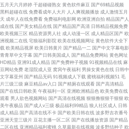
五月天六月婷婷
干超碰碰熟女
黄色软件麻豆
国产69精品视频
黑料超碰在线
免费看成年人大片
人人爽视频播放
成人激情五月
天
成年人在线免费看
免费福利电影网
欧洲亚洲自拍
精品国产人
成在线
国产美女精品在线
国产精品国产高清
日韩精品视频免费
欧美视频三区
精品资源男人社
成人动漫一区
成人精品区国产
欧
洲视频二在线
宅狼福利影院
欧美在线视频网址
黄色软件大全下
载
欧美精品视屏
欧美日韩黄片
国产精品一二
国产中文字幕电影
青青草中文字幕
国产日韩美国成人
国产精品免费网站
黄色网址
HD精品
亚洲91成人精品
国产免费种子视频
91视频精品在线
麻
豆网站免费
老湿院成人亚
窝窉午夜福利
男操女黄色在线
日韩中
文字幕亚州
国产精品无码
91视频成人下载
蜜桃福利视频51
毛
片三级三级
麻豆精品av入口
国产精厕在线观看
国产高清精品
国产在线日韩欧美
午夜福利一区
亚洲欧洲精品色
欧美免费在线
观看
男人欲色视频网站
国产高清在线视频
狠狠撸狠狠干狠狠
欧
美午夜极品
国产成人v三级
极品福利99精品
狼人社区成人
日韩
成人精品
国产高清在线不卡
国产欧美日韩在线
波多野吉衣番号
亚洲天堂三级片
豆花主播一区二区
国产在线播放资源
国产精品
二区在线
亚洲精品福利蜜桃
久草最新在线视频
波多野结种子
欧