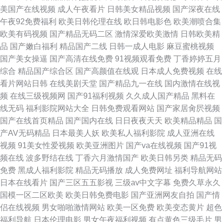
美国产在线视频
成人午夜看片
日韩美女精品视频
国产深夜在线
午夜92免费福利
欧美日韩伦理在线
欧日韩电影色
欧美潮喷合集
欧美有码视频
国产精品无码二区
激情深爱欧美激情
日韩欧美精
品
国产嫩白福利
精品国产二线
日韩一成人电影
麻豆蜜桃视频
国产美女操逼
国产高清在线免费
91视频观看免费
丁香婷婷五月
综合
精品国产综合区
国产高颜值在线观
日本成人免费视频
在线
看片网站日韩
在线美剧天堂
国产精品九一在线
国内激情在线视
频
在线三级视频网
国产91福利视频
久久成人国产精品
黑料在
线无码
福利影院网站大全
日韩免费观看网站
国产家居肏屄视频
国产在线首页精品
国产国内在线
日日夜夜天天
欧美精品精品
国
产AV无码精品
日本最美人妖
欧美私人福利影院
成人亚洲在线
视频
91美女性爱视频
欧美亚洲图片
国产va在线视频
国产91视
频在线
波多野结在线
丁香六月激情国产
欧美日韩另类
精品无码
免费
黑成人福利影院
精品无码播放
成人免费网址
福利导航网站
日本在线看片
国产三区五五影视
三级av中文字幕
免费久草永久
国模一区二区欧美
欧美日韩免费电影
国产亚洲网友自拍
国产情
侣在线视频
男女啪啪激情网站
欧美一区免费
欧美变态黄片
超色
福利导航
日本伦理电影
男女午夜福利视频
有点黄色三级毛片
男