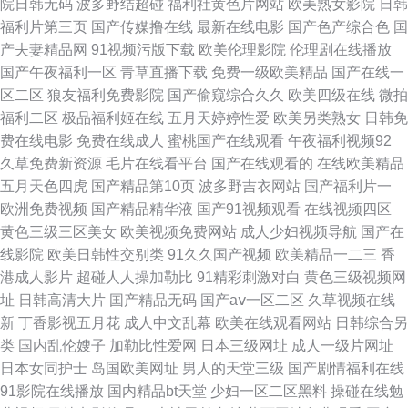
院日韩无码
波多野结超碰
福利社黄色片网站
欧美熟女影院
日韩
天天爽 久久99精品视频区 日韩专第六页 后入大屁股视频在线看 91成人爽爽
福利片第三页
国产传媒撸在线
最新在线电影
国产色产综合色
国
产夫妻精品网
91视频污版下载
欧美伦理影院
伦理剧在线播放
碰碰碰 午夜久草网 国产专区113页 一区二区三区精品 午夜剧场操操操 国产
国产午夜福利一区
青草直播下载
免费一级欧美精品
国产在线一
区二区
狼友福利免费影院
国产偷窥综合久久
欧美四级在线
微拍
主播免费观看 视频一区伊人福利 色情软软件 国内精品 成人在线视频免费观
福利二区
极品福利姬在线
五月天婷婷性爱
欧美另类熟女
日韩免
费在线电影
免费在线成人
蜜桃国产在线观看
午夜福利视频92
看 欧美簧片 日韩国产在线一二三 国产尤物精品做 亚州αv 天堂少女 国产色图
久草免费新资源
毛片在线看平台
国产在线观看的
在线欧美精品
五月天色四虎
国产精品第10页
波多野吉衣网站
国产福利片一
专区 69老湿机福利区 深夜内射黑丝 五月天啪啪网 91a网 91丝袜字幕 久久福
欧洲免费视频
国产精品精华液
国产91视频观看
在线视频四区
黄色三级三区美女
欧美视频免费网站
成人少妇视频导航
国产在
利草原 亚洲avv 老湿机夜夜 白丝喷浆在线观看 五月天色播一人大香蕉 久操
线影院
欧美日韩性交别类
91久久国产视频
欧美精品一二三
香
港成人影片
超碰人人操加勒比
91精彩刺激对白
黄色三级视频网
网男人网站 自拍喷水第9页 色色5月 玖玖热精品 国产精品ar成人在线 欧美巨
址
日韩高清大片
囯产精品无码
国产aⅴ一区二区
久草视频在线
新
丁香影视五月花
成人中文乱幕
欧美在线观看网站
日韩综合另
棒 九一网站在线观看 国产精品免费网站 免费性爱观看 国产欧美日韩成人专
类
国内乱伦嫂子
加勒比性爱网
日本三级网址
成人一级片网址
日本女同护士
岛国欧美网址
男人的天堂三级
国产剧情福利在线
区 91色网软件 精东AV传媒 男女污污免费观看视频网站 久久97精品视频 色
91影院在线播放
国内精品bt天堂
少妇一区二区黑料
操碰在线勉