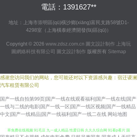
電話：1391627**
地址：上海市崇明區(qū)橫沙鄉(xiāng)富民支路58號D1-
4298室（上海橫泰經濟開發(fā)區(qū)）
Copyright © 2026
www.zdsz.com.cn
圖文設計制作
上海玩
圖網絡科技有限公司
圖文設計制作
版權所有
Sitemap
感谢您访问我们的网站，您可能还对以下资源感兴趣：宿迁谡澜
汽车租赁有限公司
国产一线自拍第99页|国产一线在线观看福利|国产一线在线|国产
一线与二线的电影|国产一线一区|国产一线区视频|国产一线精品
中文|国产一线精品|国产一线福利|国产一线二在线
网站地图