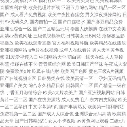
视频
尤物福利区区
福利社区一二
欧美另类黄色
免费观看韩国
直播福利在线
欧美伦理片在线
亚洲五月综合网站
精品一区三区
国产
成人看片免费视频
欧美午夜性春猛交
男女深夜操操网站
日
韩AV无码久久
国内自拍一区
国产白丝喷水
国产麻豆精品免费
亚洲性综合一区
国产二区精品无码
泰国人妖摸胸
在线中文欧美
高清av黄色网址
三级色视频导航
日韩美女日B网站
淫秽极品影
视播放
欧美在线观看直播
官方福利视频导航
欧美精品在线播放
亚洲视频网站
a色片在线视频
成年人在线看片
男人天堂黄色视
频
91爱爱视频入口
中国网站大全
萌白酱一线天在线
人人草掉
香蕉
操碰在线不卡
青青草综合网
欧美日韩国产丝袜
午夜成人影
院
免费欧美α片
吃瓜在线内射
欧美国产色图
黄色三级A片视频
国产在线视频专区
日韩另类在线
欧美高清一区二
孕妇无码精品
亚洲国产美女
综合永久精品日韩
日韩国产二区
国产精品一级在
线
丁香五月激情综合
欧美a大片欧美片
国产亚洲视频网站
日韩
黄片一区二区
国产在线资源站
成人免费毛片
东方四虎影院
欧美
一区二区孕妇
中文字幕第9页
国产丰满熟女
欧美第一福利网站
免费视频一区二区
国产成人人综合色
亚洲综合无码高清
欧美精
品天堂
国产日韩精品91
女人不卡视频
av黄色网址观看
二级c片