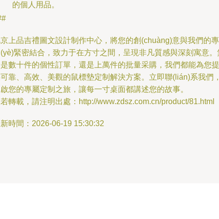
的個人用品。
##
京上品吉禮圖文設計制作中心，將您的創(chuàng)意與我們的專
(yè)緊密結合，致力于在方寸之間，呈現非凡質感與深刻寓意。
論是數十件的個性訂單，還是上萬件的批量采購，我們都能為您
可靠、高效、美觀的鼠標墊定制解決方案。立即聯(lián)系我們
開啟您的專屬定制之旅，讓每一寸桌面都講述您的故事。
若轉載，請注明出處：http://www.zdsz.com.cn/product/81.html
新時間：2026-06-19 15:30:32