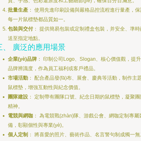
質、手感、色彩還原度和工藝細節(jié)，確保百分百滿意。
批量生產
： 使用先進印刷設備與嚴格品控流程進行量產，保
每一片鼠標墊都品質如一。
包裝與交付
： 提供簡易包裝或定制禮盒包裝，并安全、準時
送至指定地點。
三、 廣泛的應用場景
企業(yè)品牌
： 印制公司Logo、Slogan、核心價值觀，提升
品牌辨識度，作為員工福利或客戶禮品。
市場活動
： 配合產品發(fā)布、展會、慶典等活動，制作主
鼠標墊，增強互動性與紀念價值。
團隊建設
： 定制帶有團隊口號、紀念日期的鼠標墊，凝聚團
精神。
電競與網咖
： 為電競戰(zhàn)隊、游戲公會、網咖定制專屬
備，彰顯個性與專業(yè)。
個人定制
： 將喜愛的照片、藝術作品、名言警句制成獨一無