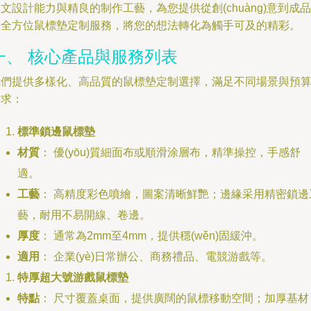
文設計能力與精良的制作工藝，為您提供從創(chuàng)意到成品
的全方位鼠標墊定制服務，將您的想法轉化為觸手可及的精彩。
一、 核心產品與服務列表
我們提供多樣化、高品質的鼠標墊定制選擇，滿足不同場景與預
需求：
標準鎖邊鼠標墊
材質
： 優(yōu)質細面布或順滑涂層布，精準操控，手感舒
適。
工藝
： 高精度彩色噴繪，圖案清晰鮮艷；邊緣采用精密鎖邊
藝，耐用不易開線、卷邊。
厚度
： 通常為2mm至4mm，提供穩(wěn)固緩沖。
適用
： 企業(yè)日常辦公、商務禮品、電競游戲等。
特厚超大號游戲鼠標墊
特點
： 尺寸覆蓋桌面，提供廣闊的鼠標移動空間；加厚基材