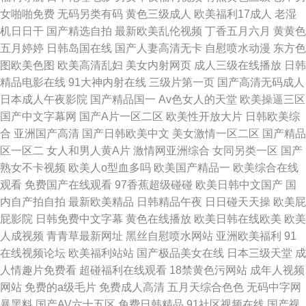
女啪啪免费
无码另类有码
黄色三级成人
欧美福利17成人
老湿
机日日干
国产精选自拍
最新欧美乱伦视频
丁香五月六月
黄黄色
五月婷婷
日韩岛国在线
国产人妻高清无卡
自慰喷水动漫
东方色
图欧美色图
欧美高清乱妇
美女内射网页
成人三级在线播放
日韩
精品电影在线
91大神内射在线
三级片第一页
国产高清无码成人
日本成人午夜影院
国产精品国一
Av色女人的天堂
欧美操逼三区
国产中文字幕网
国产A片一区二区
欧美性开放大片
日韩欧美综
合
亚洲国产高清
国产日韩欧美中文
美女激情一区二区
国产精品
区一区二
女人和男人黄A片
激情网亚洲综合
女同另类一区
国产
熟女不卡视频
欧美人o型血多吗
欧美国产精品一
欧美综合在线
观看
免费国产在线观看
97香蕉超级碰碰
欧美日韩中文国产
国
内自产拍自拍
最新欧美精品
日韩精品午夜
日日碰天天操
欧美屁
屁影院
日韩免费中文字幕
黄色在线播放
欧美日韩在线欧美
欧美
人成视频
青青草最新网址
黑丝自慰喷水网站
亚洲欧美福利
91
在线视频论坛
欧美福利站站
国产极品美女在线
日本三级天堂
成
人情趣片免费看
超碰福利在线观看
18禁黄色污网站
成年人视频
网站
免费的a级毛片
免费成人高清
五月天综合色色
无码中字网
暴黑料
国产AV六十五区
免费日韩精品
91社区视频在线
国产视