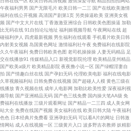
日韩在线一区
欧美日韩高清视频
激情深爱导航
精品拍拍拍网站
肥熟妇 草莓视频91 九九精品三级影院 日韩AV免费在线观看 亚洲无码高清专
午夜福利男男
国产无限毛片
欧美日韩一二三
国产在线欧美激情
福利在线公开视频
高清国产剧第1页
另类操逼欧美
亚洲美女视
区 国产AVvvv 91瑟瑟网站 国产精品久久免费av 欧美国产日韩在线毛片 视频
频
国产中文大片在线
丁香激激亚洲综合
日韩欧美色图操逼
加勒
比无码在线
91自拍论坛地址
福利姬视频导航
午夜网站在线
超
国产91 国内精品91伊人久色在线视频 91日P 国产青娱乐 狼友av无码网 色麻
碰福利伊人
四虎最新视频
男生福利在线观看
手机看片欧美日韩
内射美女视频
岛国黄色网址
激情福利社午夜
免费福利在线影院
豆成人网综合网 91少妇传媒综合一二三四区 51热自拍视频网站 超碰免费公
久久午夜福利
免费日韩欧美色图
老司机操操操
人妻无码精品
足
交在线播放91
传媒精品入口
新视觉影院伦理
欧美精品亚州精品
开人妻 精品久久无码内射 日韩妈妈电影网站 51精品在线观看 欧美高清性极
国产欧美a级片
欧美精品影院
夜夜撸小说一区
国产绿帽淫妻自
拍
国产情趣白丝在线
国产孕妇无码
伦理欧美电影
福利在线电影
品极品 狼人AV官网 精品综合网日韩 人妻精品久久无码 在线91探花网站 六
久草视频福利站
日韩免费在线视频
国产超碰人人模
黄色三级在
线播放
青久视频在线
成年人电影网
加勒比欧美性爱
深夜福利视
月天婷婷久久 91中文字幕福利在线 黑科福利网 欧美三极网站 亚洲高潮白浆
频导航
国产亚洲精品无码
国产色三线免费
国内操大笔AA级
免
费福利在线播放
三级片观看网址
国产精品一二三四
成人美女网
一区 欧洲不卡视频 91色色在线免费观 国产视频在线播 免费无吗一区二区三
站大全
免费在线国产视频
美女福利在线
欧美日韩大陆
午夜福利
色色
日本经典片免费看
亚洲孕妇无码
可以看A片的网址
日韩激
区 91xxcom 天堂视频免费在线播放 AV老司机午夜福利 久草Av成人 色伊人
情网站
成人在线视频一区
三级黄片入口
波多野吉衣教师
妖精影