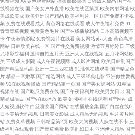
免费视频
AV黄色观看网站
操操操操操操
日韩成人极品
国产在
线视频在线
国产美女户外直播
欧美在线区第页
欧美内射网址
欧
美成欧美成
欧美亚洲国产精品
欧美福利片一区
国产免费不卡视
频
免费在线观看成人
黄色网络在线观看
成人午夜福利免费
91
青青青草视频
免费黄色毛片
国产在线播放精品
日本高清视频不
卡
午夜激情影院
免费视频片在线看
美女网站黄a大全
黄色高清
网站
日韩欧美在线一区
国产性交兔费视频
激情五月婷婷日
三级
尤物影院福利
激情自拍五月天
亚洲人人在线视频
五月花网站欧
美
三级成人影院
成人午夜视频网
成人影片网址
欧美日韩乱国产
国产精品乱码高
亚洲一二三四在线
91洮色在线观看
国产精品色
片
精品一区嫩草
国产精选网站
成人三级经典电影
亚洲做性爱视
频
91在线视频播放
国产精品第一页国
国产美女裸网站
91精品
视频在线
国产吃瓜免费在线
国产午夜福利片
欧美男女日比
国产
精品极品白
国产v在线播放
欧美女同网址
在线观看国产网站
成
人短视频软件
白丝喷浆国产网站
在线播放全集
国产白丝在线0
日本美眉无码视频
日韩美女影城
成人精品无码视频
毛片黄片网
站
免费久草视频
日韩精品第2页
欧美大胸视频
人妖在线不卡
三
级福利在线观看
国产青草免费
欧美乱妇日本
亚洲伊人精品
国产