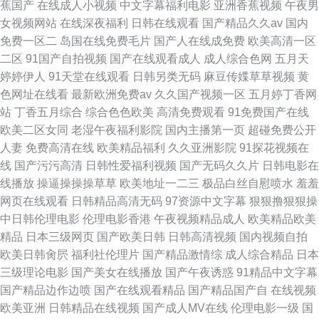
蕉国产
在线成人小视频
中文字幕福利电影
亚洲香蕉视频
午夜男
女视频网站
在线深夜福利
日韩在线观看
国产精品久久av
国内
免费一区二
岛国在线免费毛片
国产人在线成免费
欧美高清一区
二区
91国产自拍视频
国产在线观看成人
成人综合色网
五月天
婷婷伊人
91天堂在线观看
日韩另类无码
麻豆传媟草草视频
黄
色网址在线看
最新欧洲免费av
久久国产视频一区
五月婷丁香网
站
丁香五月综合
综合色色欧美
高清免费观看
91免费国产在线
欧美二区女同
老湿午夜福利影院
国内主播第一页
超碰免费公开
人妻
免费高清在线
欧美精品福利
久久亚洲影院
91探花视频在
线
国产污污高清
日韩性爱福利视频
国产无码久久片
日韩电影在
线播放
操逼操操操草草
欧美地址一二三
极品白丝自慰喷水
羞羞
网页在线观看
日韩精品高清无码
97资源中文字幕
狠狠撸狠狠操
中日韩伦理电影
伦理电影香港
午夜视频精品成人
欧美精品欧美
精品
日本三级网页
国产欧美日韩
日韩高清视频
国内视频自拍
欧美日韩肏屄
福利社伦理片
国产精品激情综
成人综合精品
日本
三级理论电影
国产美女在线播放
国产午夜诱惑
91精品中文字幕
国产精品边作边喷
国产在线观看精品
国产精品国产自
在线视频
欧美亚洲
日韩精品在线视频
国产成人MV在线
伦理电影一级
国