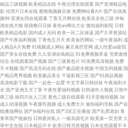
精品三级视频
欧美精品在线
午夜伦理在线观看
国产亚洲精品电
莓 97操网站 国产精品自拍第25页 天堂视频免费观看 97精品视频 国产午夜
影
伦理片日本在线
蜜桃视频麻豆操
免费网站看A片
国产在线视
频99
亚洲女同在线观看
丁香五月网在线
欧美东京热三级
伊甸
精品久久 久久一点 欧美亚洲色一色噜 日韩精品蜜桃一二三区
湖在线大猫
很很撸日日操
黄色av网址大全
微拍福利影院
日韩
欧美精品电影
国内成人无码
欧美一区二区操逼
国产久草资源站
国产午夜福利视频
丁香色五月天
欧美肏屄网站
一级午夜福利
成
人精品A片免费
91视频成人网站
麻豆肏屄官网
成人性爱aa影院
国产美女在线免费
久久亚洲在线精品
91免费视频草逼
另类激情
综合
在线观看国产视频
国产三级黄色片
91免费高清视频
免费
不卡视频
国产高清无码在线
国产极品喷水视频
中国无码视频
国
产精品秀秀视频
欧美极品美女
干逼影视三区
国产91精品视频
高清电影下载
国产一起色一起爱
中文字幕日韩丝袜
午夜福利大
全
国产亚洲五月丁香
午夜性爱福利视频
日韩成年人视频
日韩午
夜三级
操四川女人三区
黄色三级在线观看
91天堂偷拍视频
3d
成人动漫视频
午夜爆乳视频
成人免费大片
偷拍福利导航
国产在
线播放网站
国产jk福利在线
国产2区正在播放
国产乱肥老妇
青
青草国产视偷拍
日韩夜间私人
一级岛国毛片
欧美第一页另类
久
草中文在线
日本精品不卡
欧美日韩另类视频
日本在线观看不卡