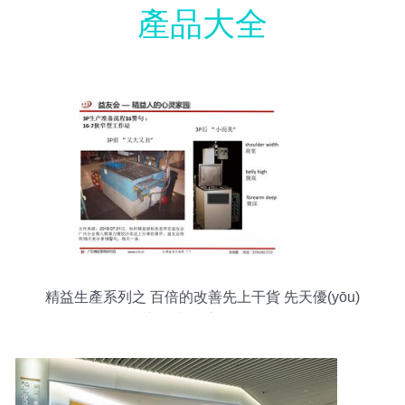
產品大全
精益生產系列之 百倍的改善先上干貨 先天優(yōu)
良工廠設計16原則