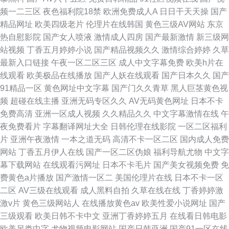
频一二三区
夜色福利院18禁
欧洲免费成人A
日日干天天操
国产
精品网址
欧美四级老片
伦理片在线韩国
黄色三级AV网站
东京
热自慰影院
国产女人喷液
激情成人四房
国产最新激情
新三级网
站视频
丁香五月婷婷小说
国产精品视频久久
激情综合婷婷
久草
最新入口链接
午夜一区二区三区
成人中文字幕免费
欧美h片在
线观看
欧美极品在线播放
国产人妖在线观看
国产日本久久
国产
91精品一区
黄色网址中文字幕
国产门久久青草
黑人巨茎黄色视
频
超碰在线主播
亚洲无码专区久久
AV无码黄色网址
日本不卡
免费高清
亚洲一区成人视频
久久精品久久
中文字幕激情在线
午
夜免费看片
字幕翻译网址大全
日韩伦理在线影院
一区二区福利
片
亚洲午夜激情
一本之道无码
高清不卡一区二区
国内成人免费
网站
丁香五月伊人在线
国产一区二区伪娘
福利导航尤物
中文字
幕下载网站
在线观看污网址
日本不卡毛片
国产美女视频免费
免
费黄色a片播放
国产激情一区二
美国伦理片在线
日本不卡一区
二区
AV三级在线观看
成人黑料自拍
久草在线在线
丁香婷婷激
激v片
黄色三级网站人
在线播放黄色av
欧美性爱小说网址
国产
三级观看
欧美日韩不卡中文
亚洲丁香婷婷五月
在线看日韩电影
欧美另类中字
尤物视频电影网站
国产日韩亚洲
国产91一区在线